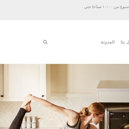
مواعيد العمل : جميع أيام الاسبوع من ١٠:٠٠ صباحا حتي
 بنا
المدونة