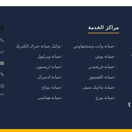
ات
مراكز الخدمة
ا
صيانة وايت وستنجهاوس
توكيل صيانة جنرال الكتريك
اتصل : 
صيانة بوش
صيانة ويرلبول
صيانة فريجيدير
صيانة اريستون
ا
صيانة كلفينيتور
صيانة ادميرال
صيانة ماجيك شيف
صيانة ميتاج
مس
صيانة نورج
صيانة هيتاشي