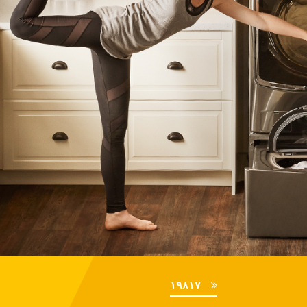
١٩٨١٧