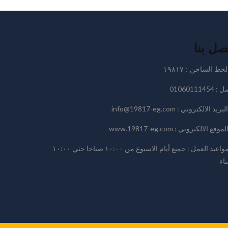
صل بنا
لخط الساخن : ١٩٨١٧
01060111454
البريد الالكتروني : info@19817-eg.com
لموقع الالكتروني : www.19817-eg.com
مواعيد العمل : جميع أيام الاسبوع من ١٠:٠٠ صباحا حتي ١٠:٠٠
اء