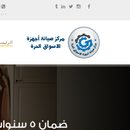
الخ
١٠:٠٠ م
الرئيسي